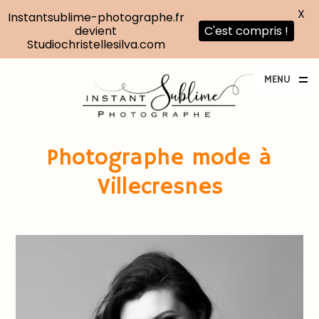
X
Instantsublime-photographe.fr
devient
C'est compris !
Studiochristellesilva.com
MENU
Photographe mode à
Villecresnes