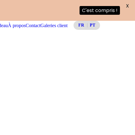
X
C'est compris !
deau
À propos
Contact
Galeries client
FR
PT