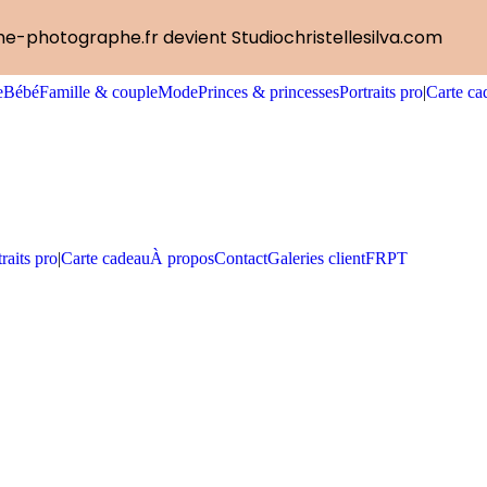
me-photographe.fr devient Studiochristellesilva.com
e
Bébé
Famille & couple
Mode
Princes & princesses
Portraits pro
|
Carte ca
raits pro
|
Carte cadeau
À propos
Contact
Galeries client
FR
PT