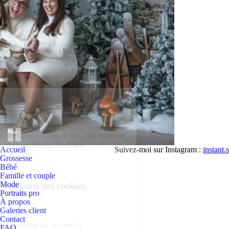
Accueil
Suivez-moi sur Instagram :
instant
Grossesse
instant.sublime.photographe
inst
Bébé
Juil 16
Famille et couple
Mode
Portraits pro
À propos
Galeries client
19
4
Contact
FAQ