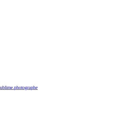
.sublime.photographe
ant.sublime.photographe
instant.sublime.photographe
instant.sublime.photog
Juil 15
Juil 14
Juil 13
21
0
39
0
18
0