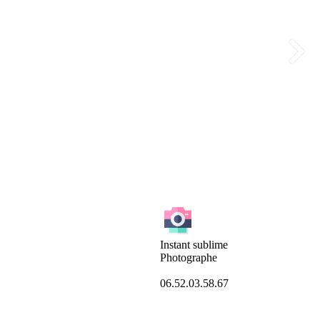
raphe
instant.sublime.photographe
Juil 12
Instant sublime
Photographe
06.52.03.58.67
22
0