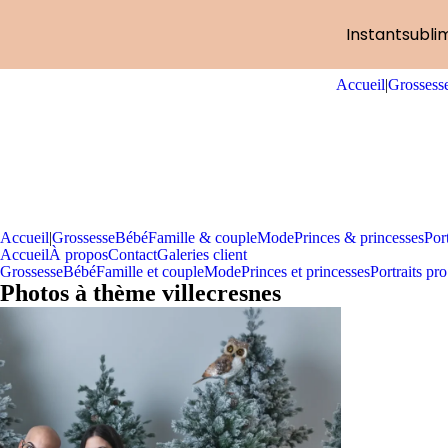
Instantsubli
Accueil
|
Grossess
Accueil
|
Grossesse
Bébé
Famille & couple
Mode
Princes & princesses
Port
Accueil
À propos
Contact
Galeries client
Grossesse
Bébé
Famille et couple
Mode
Princes et princesses
Portraits pro
Photos à thème villecresnes